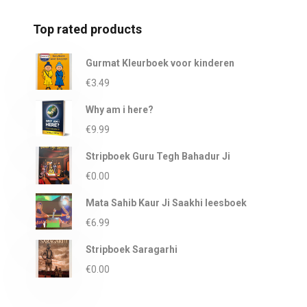
Top rated products
Gurmat Kleurboek voor kinderen
€
3.49
Why am i here?
€
9.99
Stripboek Guru Tegh Bahadur Ji
€
0.00
Mata Sahib Kaur Ji Saakhi leesboek
€
6.99
Stripboek Saragarhi
€
0.00