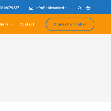
0616079537
info@sikhsunited.nl
llery
Contact
Contactformulier