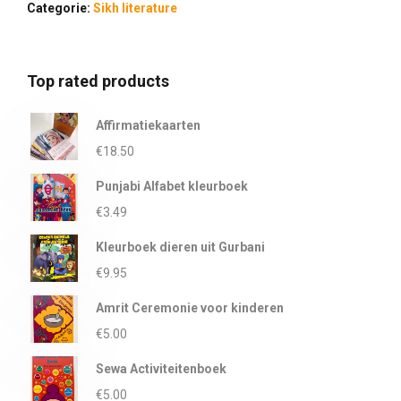
Categorie:
Sikh literature
Top rated products
Affirmatiekaarten
€
18.50
Punjabi Alfabet kleurboek
€
3.49
Kleurboek dieren uit Gurbani
€
9.95
Amrit Ceremonie voor kinderen
€
5.00
Sewa Activiteitenboek
€
5.00