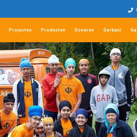
Projecten
Producten
Doneren
Gurbani
Ga