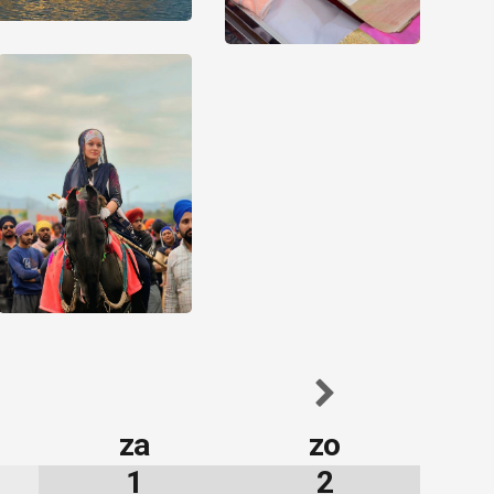
za
zo
1
2