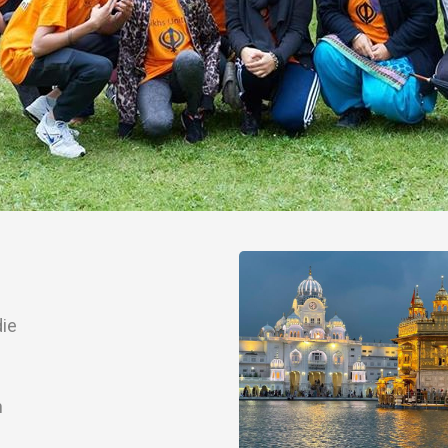
die
n