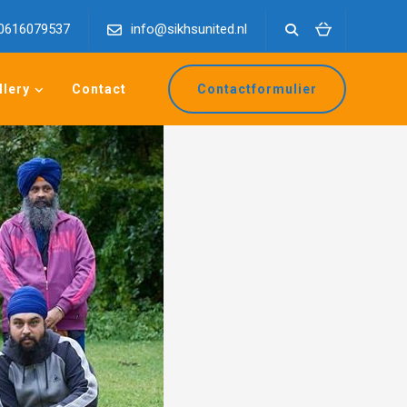
0616079537
info@sikhsunited.nl
llery
Contact
Contactformulier