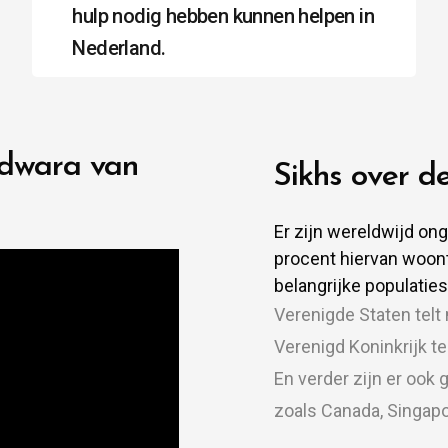
hulp nodig hebben kunnen helpen in
Nederland.
dwara van
Sikhs over d
Er zijn wereldwijd on
procent hiervan woont
belangrijke populaties
Verenigde Staten telt
Verenigd Koninkrijk t
En verder zijn er ook
zoals Canada, Singapo