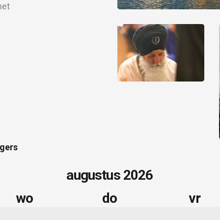
het
igers
augustus
2026
wo
do
vr